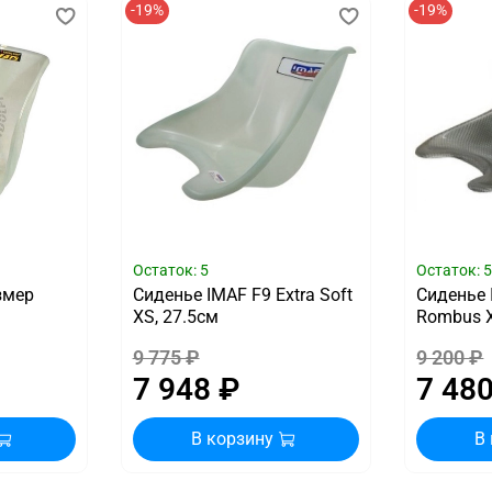
-19%
-19%
Остаток: 5
Остаток: 
змер
Сиденье IMAF F9 Extra Soft
Сиденье 
XS, 27.5см
Rombus X
9 775 ₽
9 200 ₽
7 948 ₽
7 48
В корзину
В