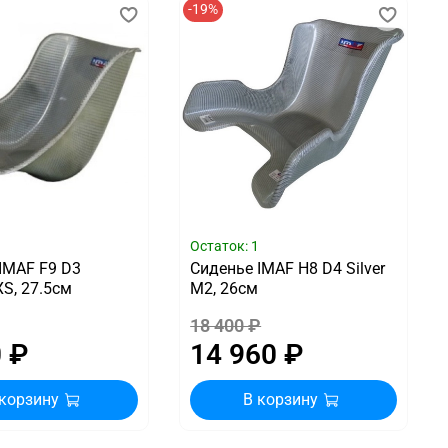
-19%
5
Остаток: 1
IMAF F9 D3
Сиденье IMAF H8 D4 Silver
S, 27.5см
M2, 26см
18 400 ₽
0 ₽
14 960 ₽
 корзину
В корзину