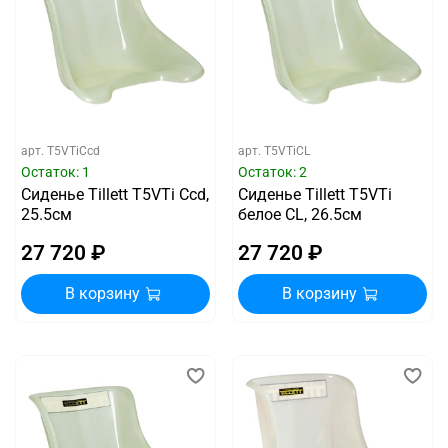
арт.
T5VTiCcd
арт.
T5VTiCL
Остаток: 1
Остаток: 2
Сиденье Tillett T5VTi Ccd,
Сиденье Tillett T5VTi
25.5см
белое CL, 26.5см
27 720 ₽
27 720 ₽
В корзину
В корзину