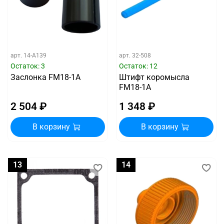
арт.
14-A139
арт.
32-508
Остаток: 3
Остаток: 12
Заслонка FM18-1A
Штифт коромысла
FM18-1A
2 504 ₽
1 348 ₽
В корзину
В корзину
13
14