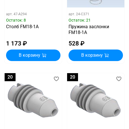
арт.
47-A294
арт.
24-C371
Остаток: 8
Остаток: 21
Столб FM18-1A
Пружина заслонки
FM18-1A
1 173 ₽
528 ₽
В корзину
В корзину
20
20