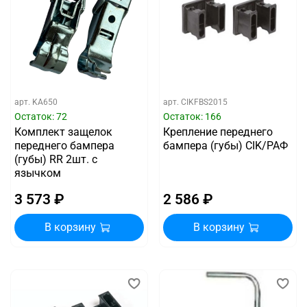
арт.
KA650
арт.
CIKFBS2015
Остаток: 72
Остаток: 166
Комплект защелок
Крепление переднего
переднего бампера
бампера (губы) CIK/РАФ
(губы) RR 2шт. с
язычком
3 573 ₽
2 586 ₽
В корзину
В корзину