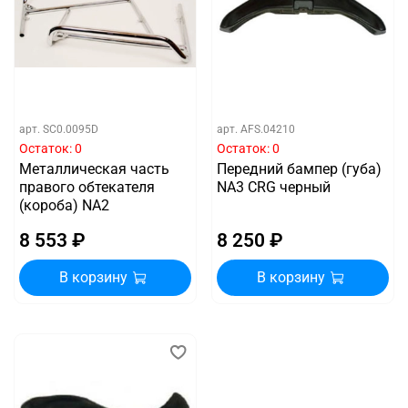
арт.
SC0.0095D
арт.
AFS.04210
Остаток: 0
Остаток: 0
Металлическая часть
Передний бампер (губа)
правого обтекателя
NA3 CRG черный
(короба) NA2
8 553 ₽
8 250 ₽
В корзину
В корзину