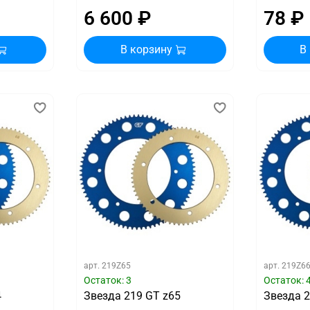
6 600 ₽
78 ₽
В корзину
В
арт.
219Z65
арт.
219Z6
Остаток: 3
Остаток: 
4
Звезда 219 GT z65
Звезда 2