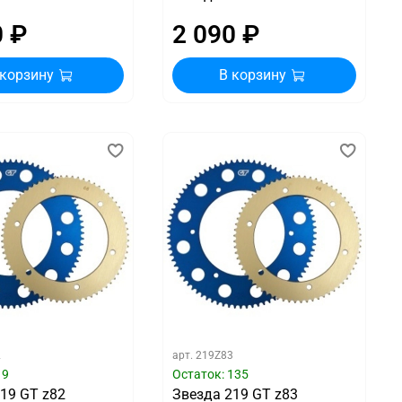
0 ₽
2 090 ₽
 корзину
В корзину
2
арт.
219Z83
19
Остаток: 135
19 GT z82
Звезда 219 GT z83