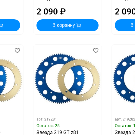
2 090 ₽
2 09
В корзину
В
арт.
219Z81
арт.
219Z8
Остаток: 25
Остаток: 
0
Звезда 219 GT z81
Звезда 2