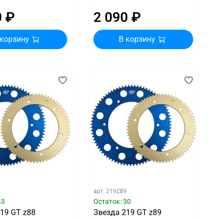
0 ₽
2 090 ₽
 корзину
В корзину
8
арт.
219Z89
43
Остаток: 30
19 GT z88
Звезда 219 GT z89