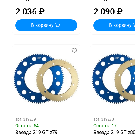
2 036 ₽
2 090 ₽
В корзину
В корзину
арт.
219Z79
арт.
219Z80
Остаток: 54
Остаток: 17
Звезда 219 GT z79
Звезда 219 GT z8