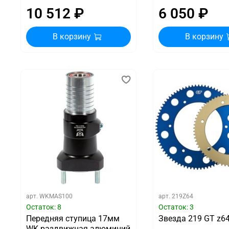
10 512 ₽
6 050 ₽
В корзину
В корзину
арт.
WKMAS100
арт.
219Z64
Остаток: 8
Остаток: 3
Передняя ступица 17мм
Звезда 219 GT z6
WK раздвижная алюминий