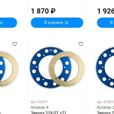
1 870 ₽
1 92
В корзину
В
арт.
219Z71
арт.
219Z7
Остаток: 9
Остаток: 
0
Звезда 219 GT z71
Звезда 2