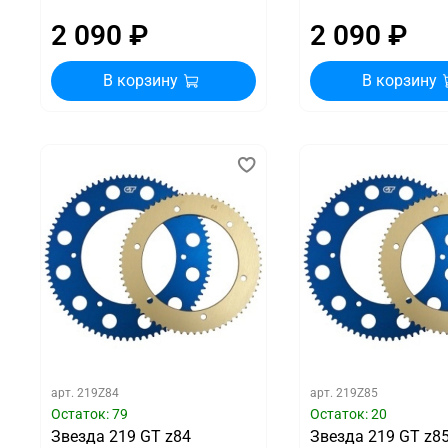
2 090 ₽
2 090 ₽
В корзину
В корзину
арт.
219Z84
арт.
219Z85
Остаток: 79
Остаток: 20
Звезда 219 GT z84
Звезда 219 GT z8