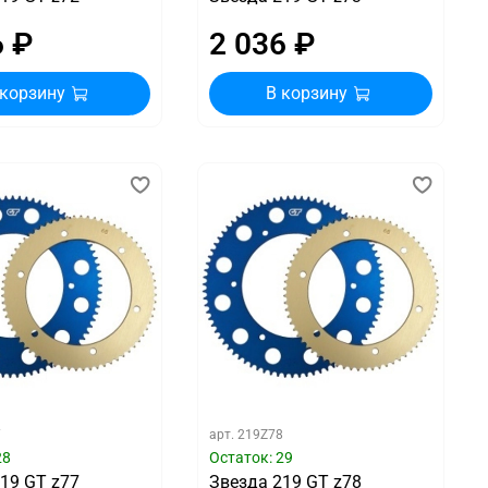
6 ₽
2 036 ₽
 корзину
В корзину
7
арт.
219Z78
28
Остаток: 29
19 GT z77
Звезда 219 GT z78