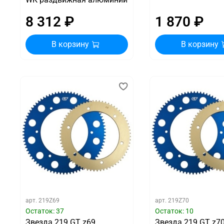
8 312 ₽
1 870 ₽
В корзину
В корзину
арт.
219Z69
арт.
219Z70
Остаток: 37
Остаток: 10
Звезда 219 GT z69
Звезда 219 GT z7