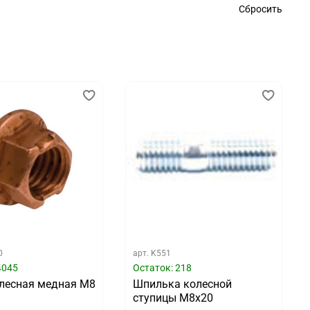
Сбросить
0
арт.
K551
4045
Остаток: 218
олесная медная M8
Шпилька колесной
ступицы M8x20