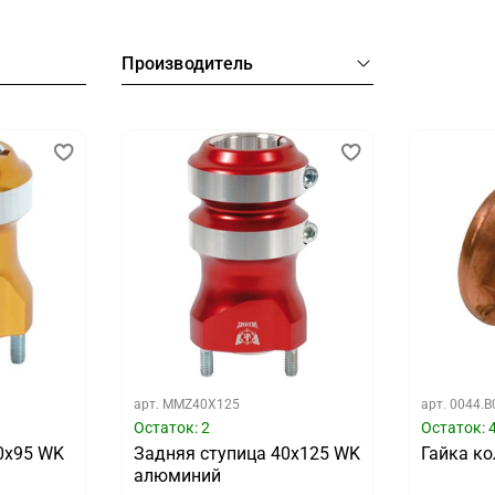
Производитель
арт.
MMZ40X125
арт.
0044.B
Остаток: 2
Остаток: 
0х95 WK
Задняя ступица 40х125 WK
Гайка к
алюминий