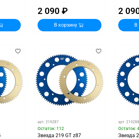
2 090 ₽
2 09
В корзину
В
арт.
219Z87
арт.
219Z8
Остаток: 112
Остаток: 
5
Звезда 219 GT z87
Звезда 2