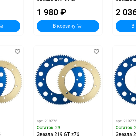
1 980 ₽
2 03
В корзину
В
арт.
219Z76
арт.
219Z7
Остаток: 29
Остаток: 
5
Звезда 219 GT z76
Звезда 2