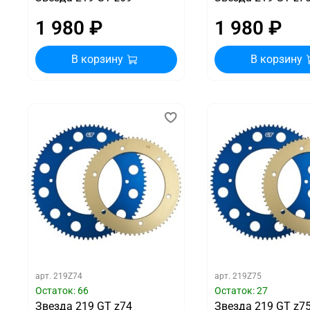
1 980 ₽
1 980 ₽
В корзину
В корзину
арт.
219Z74
арт.
219Z75
Остаток: 66
Остаток: 27
Звезда 219 GT z74
Звезда 219 GT z7