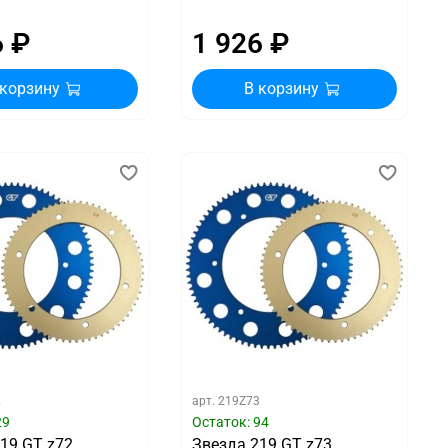
6 ₽
1 926 ₽
 корзину
В корзину
2
арт.
219Z73
29
Остаток: 94
19 GT z72
Звезда 219 GT z73