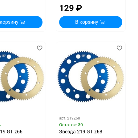
129 ₽
 корзину
В корзину
6
арт.
219Z68
4
Остаток: 30
19 GT z66
Звезда 219 GT z68