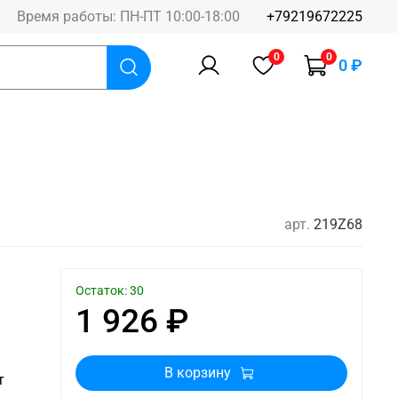
Время работы: ПН-ПТ 10:00-18:00
+79219672225
0
0
0 ₽
арт.
219Z68
Остаток: 30
1 926 ₽
В корзину
т