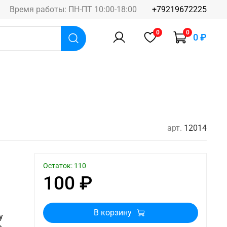
Время работы: ПН-ПТ 10:00-18:00
+79219672225
0
0
0 ₽
арт.
12014
Остаток: 110
100 ₽
В корзину
у