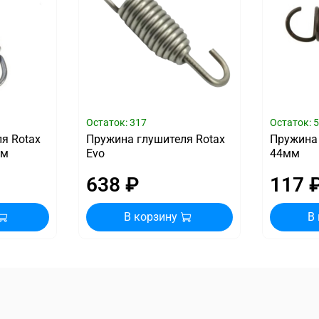
Остаток: 317
Остаток: 
я Rotax
Пружина глушителя Rotax
Пружина
мм
Evo
44мм
638 ₽
117 
В корзину
В