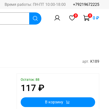
Время работы: ПН-ПТ 10:00-18:00
+79219672225
0
0
0 ₽
арт.
K189
Остаток: 88
117 ₽
В корзину