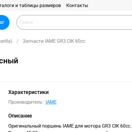
талоги и таблицы размеров
Контакты
ог
rilla)
Запчасти IAME GR3 CIK 60cc
асный
Характеристики
Производитель:
IAME
Описание
Оригинальный поршень IAME для мотора GR3 CIK 60cc.