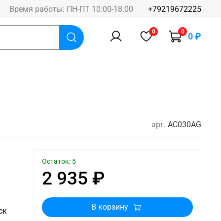
Время работы: ПН-ПТ 10:00-18:00
+79219672225
0
0
0 ₽
арт.
AC030AG
Остаток: 5
2 935 ₽
В корзину
ск