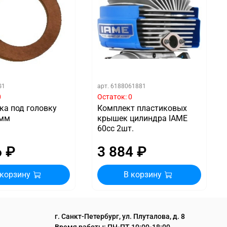
G1
арт.
6188061881
0
Остаток: 0
ка под головку
Комплект пластиковых
1мм
крышек цилиндра IAME
60cc 2шт.
6 ₽
3 884 ₽
 корзину
В корзину
г. Санкт-Петербург, ул. Плуталова, д. 8