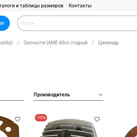
талоги и таблицы размеров
Контакты
ог
rilla)
Запчасти IAME 60cc старый
Цилиндр
Производитель
-10%