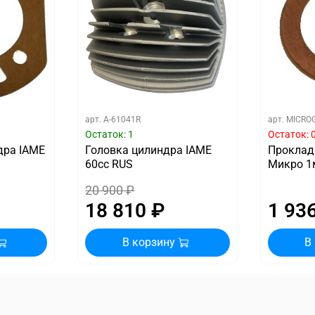
арт.
A-61041R
арт.
MICRO
Остаток: 1
Остаток: 
дра IAME
Головка цилиндра IAME
Проклад
60cc RUS
Микро 
20 900 ₽
18 810 ₽
1 93
В корзину
В